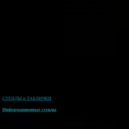
Оперативная печать больших фото на фотобумаге и холсте.
Формат любой от А4 до А1. Печать фото, плакатов и любых
изображений. Фотопечать на плотной глянцевой бумаге,
ватмане и натуральном холсте. Гарантия качества.
СТЕНДЫ и ТАБЛИЧКИ
Информационные стенды
Оперативно изготовим любые информационные стенды.
Количество любое. С карманами и без. Материал —