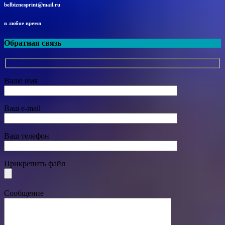
belbiznesprint@mail.ru
в любое время
Обратная связь
Ваше имя
Ваш e-mail
Ваш телефон
Прикрепить файл
Сообщение