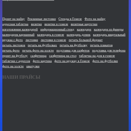
Принт на майку
Рекламные листовки
Стенды в Гомеле
Фото на майку
адресная табличка
визитки
визитки в гомеле
визитные карточки
изготовление календарей
информационный стенд
календари
календари из фанеры
календарик карманный
календарь в гомеле
календарь домик
календарь квартальный
кружка с фото
листовки
листовки в гомеле
печать большой формат
печать листовок
печать на футболках
печать на футболку
печать плакатов
печать фото
печать фото на холсте
подставка для салфеток
подставка для телефона
принт на футболу
салфетница
салфетница на стол
табличка на дом в гомеле
таблички с адресом
фото картина
фото на кружку в Гомеле
фото на футболки
фото на холсте
шкатулки
НАШИ ПРАЙСЫ