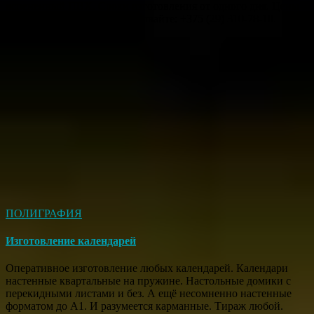
вспененный ПВХ. Сроки изготовления от одного дня. Цены
приемлемые. Звоните, заказывайте: +375 (29) 310-78-10.
ПОЛИГРАФИЯ
Изготовление календарей
Оперативное изготовление любых календарей. Календари
настенные квартальные на пружине. Настольные домики с
перекидными листами и без. А ещё несомненно настенные
форматом до А1. И разумеется карманные. Тираж любой.