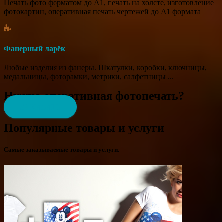
Печать фото форматом до А1, печать на холсте, изготовление
фотокартин, оперативная печать чертежей до А1 формата
Фанерный ларёк
Любые изделия из фанеры. Шкатулки, коробки, ключницы,
медальницы, фоторамки, метрики, салфетницы ...
Нужна оперативная фотопечать?
ЗАКАЗАТЬ
Популярные товары и услуги
Самые заказываемые товары и услуги.